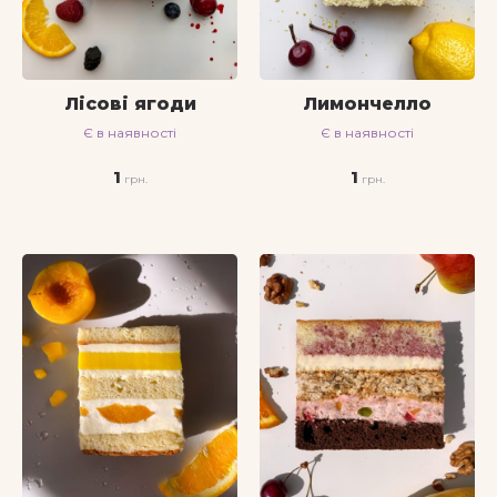
Лісові ягоди
Лимончелло
Є в наявності
Є в наявності
1
1