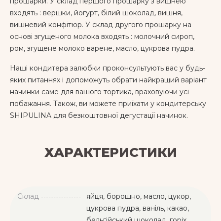
прошарки. У склад першого прошарку з вишнею
входять : вершки, йогурт, білий шоколад, вишня,
вишневий конфітюр. У склад другого прошарку на
основі згущеного молока входять : молочний сироп,
ром, згущене молоко варене, масло, цукрова пудра.
Наші кондитера залюбки проконсультують вас у будь-
яких питаннях і допоможуть обрати найкращий варіант
начинки саме для вашого тортика, враховуючи усі
побажання. Також, ви можете приїхати у кондитерську
SHIPULINA для безкоштовної дегустації начинок.
ХАРАКТЕРИСТИКИ
Склад
яйця, борошно, масло, цукор,
цукрова пудра, ваніль, какао,
бельгійський шоколад, горіх,