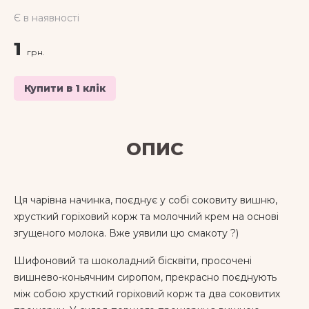
Є в наявності
1
грн.
Купити в 1 клік
ОПИС
Ця чарівна начинка, поєднує у собі соковиту вишню,
хрусткий горіховий корж та молочний крем на основі
згущеного молока. Вже уявили цю смакоту ?)
Шифоновий та шоколадний бісквіти, просочені
вишнево-коньячним сиропом, прекрасно поєднують
між собою хрусткий горіховий корж та два соковитих