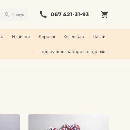
067 421-31-93
search
Пошук
то
Начинки
Короваї
Кенді бар
Паски
Подарункові набори солодощів