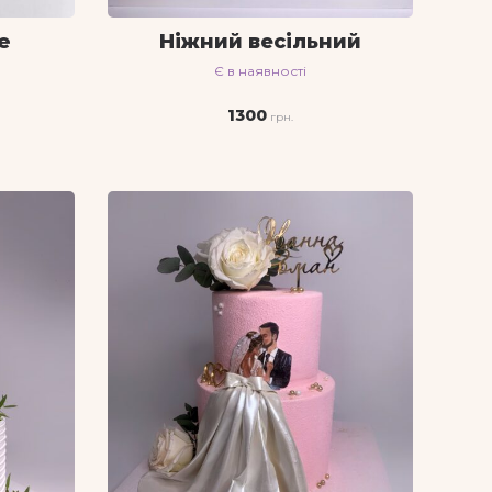
e
Ніжний весільний
Є в наявності
1300