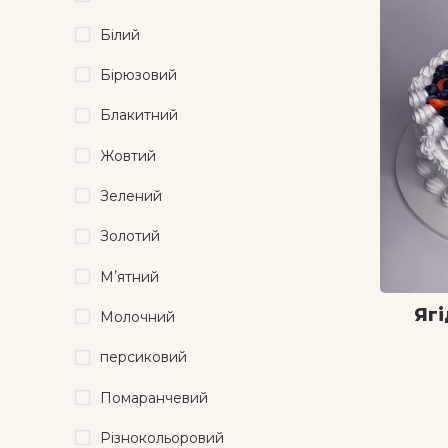
Білий
Бірюзовий
Блакитний
Жовтий
Зелений
Золотий
Мʼятний
Ягі
Молочний
персиковий
Помаранчевий
Різнокольоровий