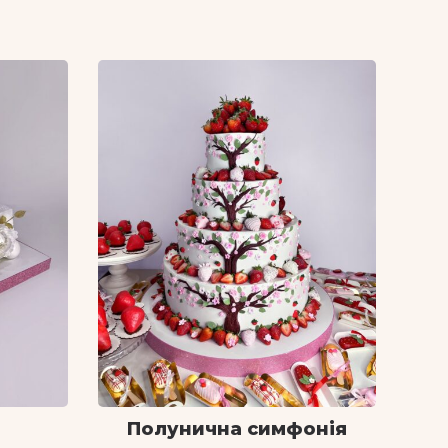
Полунична симфонія