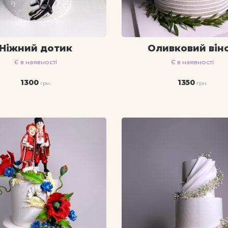
Ніжний дотик
Оливковий він
Є в наявності
Є в наявності
1300
1350