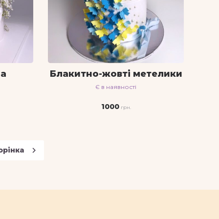
на
Блакитно-жовті метелики
Є в наявності
1000
navigate_next