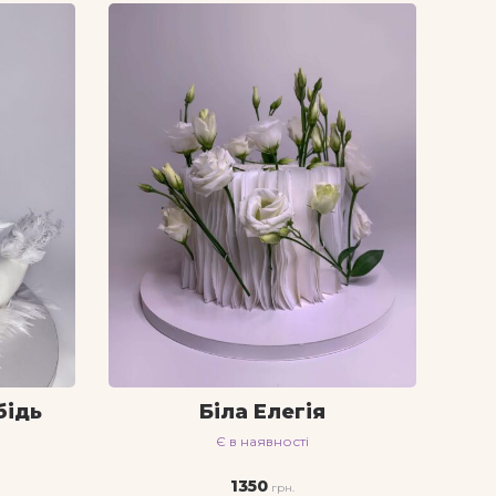
бідь
Біла Елегія
Є в наявності
1350