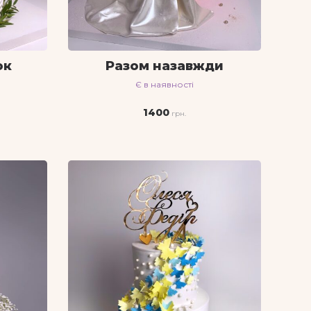
ок
Разом назавжди
Є в наявності
1400