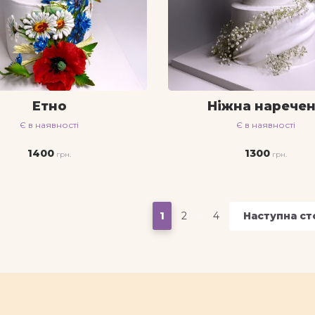
Етно
Ніжна нарече
Є в наявності
Є в наявності
1400
1300
1
2
…
4