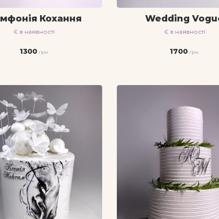
мфонія Кохання
Wedding Vogu
Є в наявності
Є в наявності
1300
1700