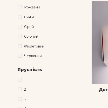
Рожевий
Синій
Сірий
Срібний
Фіолетовий
Червоний
Ярусність
1
Дег
2
3