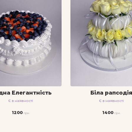
дна Елегантність
Біла рапсоді
Є в наявності
Є в наявності
1200
1400