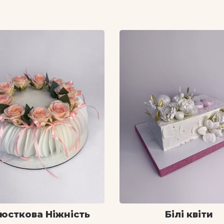
юсткова Ніжність
Білі квіти