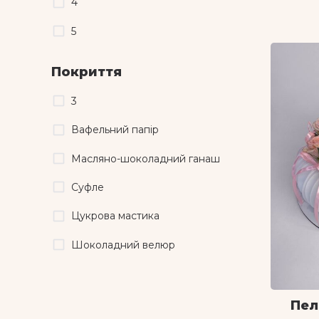
4
5
Покриття
3
Вафельний папір
Масляно-шоколадний ганаш
Суфле
Цукрова мастика
Шоколадний велюр
Пел