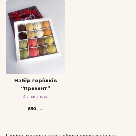
Набір горішків
“Презент”
Є в наявності
650