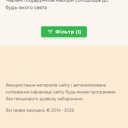
Чарівні подарункові набори солодощів до
будь-якого свята
filter_list
Фільтр (1)
Використання матеріалів сайту і автоматизоване
копіювання інформації сайту будь-якими програмами
без письмового дозволу заборонено.
Всі права захищені. © 2014 - 2026